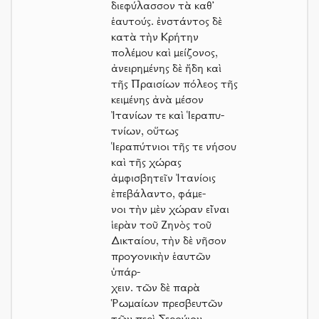
διεφύλασσον τὰ καθ’
ἑαυτούς. ἐνστάντος δὲ
κατὰ τὴν Κρήτην
πολέμου καὶ μείζονος,
ἀνειρημένης δὲ ἤδη καὶ
τῆς Πραισίων πόλεος τῆς
κειμένης ἀνὰ μέσον
Ἰτανίων τε καὶ Ἱεραπυ-
τνίων, οὕτως
Ἱεραπύτνιοι τῆς τε νήσου
καὶ τῆς χώρας
ἀμφισβητεῖν Ἰτανίοις
ἐπεβάλαντο, φάμε-
νοι τὴν μὲν χώραν εἶναι
ἱερὰν τοῦ Ζηνὸς τοῦ
Δικταίου, τὴν δὲ νῆσον
προγονικὴν ἑαυτῶν
ὑπάρ-
χειν. τῶν δὲ παρὰ
Ῥωμαίων πρεσβευτῶν