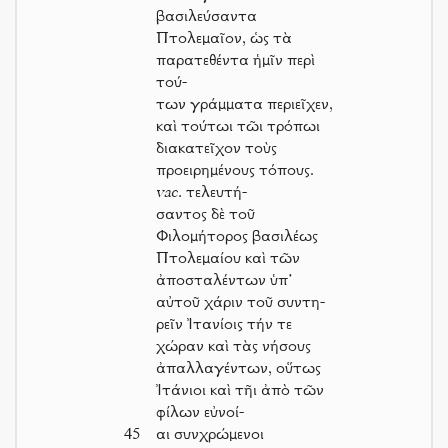
βασιλεύσαντα
Πτολεμαῖον, ὡς τὰ
παρατεθέντα ἡμῖν περὶ
τού-
των γράμματα περιεῖχεν,
καὶ τούτωι τῶι τρόπωι
διακατεῖχον τοὺς
προειρημένους τόπους.
vac.
τελευτή-
σαντος δὲ τοῦ
Φιλομήτορος βασιλέως
Πτολεμαίου καὶ τῶν
ἀποσταλέντων ὑπ’
αὐτοῦ χάριν τοῦ συντη-
ρεῖν Ἰτανίοις τήν τε
χώραν καὶ τὰς νήσους
ἀπαλλαγέντων, οὕτως
Ἰτάνιοι καὶ τῆι ἀπὸ τῶν
φίλων εὐνοί-
45
αι συνχρώμενοι