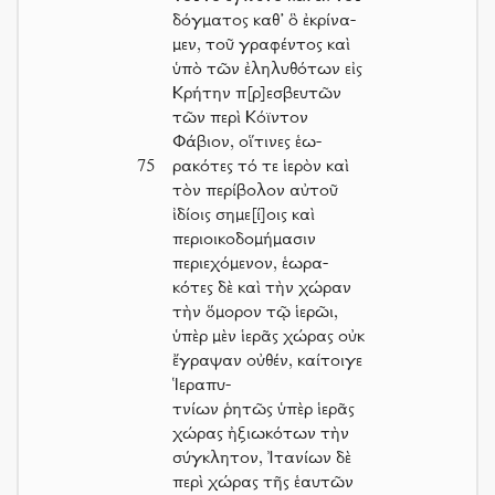
δόγματος καθ’ ὃ ἐκρίνα-
μεν, τοῦ γραφέντος καὶ
ὑπὸ τῶν ἐληλυθότων εἰς
Κρήτην π[ρ]εσβευτῶν
τῶν περὶ Κόϊντον
Φάβιον, οἵτινες ἑω-
75
ρακότες τό τε ἱερὸν καὶ
τὸν περίβολον αὐτοῦ
ἰδίοις σημε[ί]οις καὶ
περιοικοδομήμασιν
περιεχόμενον, ἑωρα-
κότες δὲ καὶ τὴν χώραν
τὴν ὅμορον τῷ ἱερῶι,
ὑπὲρ μὲν ἱερᾶς χώρας οὐκ
ἔγραψαν οὐθέν, καίτοιγε
Ἱεραπυ-
τνίων ῥητῶς ὑπὲρ ἱερᾶς
χώρας ἠξιωκότων τὴν
σύγκλητον, Ἰτανίων δὲ
περὶ χώρας τῆς ἑαυτῶν