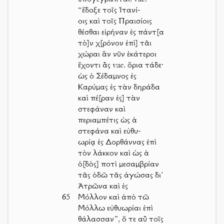
“ἔδοξε τοῖς Ἰτανί-
οις καὶ τοῖς Πραισίοις
θέσθαι εἰρήναν ἐς πάντ[α
τὸ]ν χ[ρόνον ἐπὶ] τᾶι
χώραι ἃν νῦν ἑκάτεροι
ἔχοντι ἇς
vac.
ὅρια τάδε·
ὡς ὁ Σέδαμνος ἐς
Καρύμας ἐς τὰν δηράδα
καὶ πέ[ραν ἐς] τὰν
στεφάναν καὶ
περιαμπέτις ὡς ἁ
στεφάνα καὶ εὐθυ-
ωρίᾳ ἐς Δορθάννας ἐπὶ
τὸν λάκκον καὶ ὡς ἁ
ὁ[δὸς] ποτὶ μεσαμβρίαν
τᾶς ὁδῶ τᾶς ἀγώσας δι’
Ἀτρῶνα καὶ ἐς
65
Μόλλον καὶ ἀπὸ τῶ
Μόλλω εὐθυωρίαι ἐπὶ
θάλασσαν”, ὅ τε αὖ τοῖς