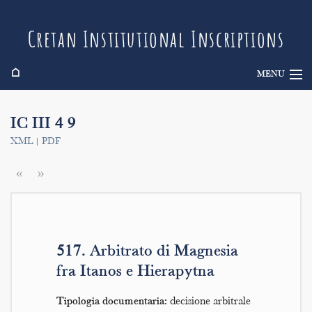
Cretan Institutional Inscriptions
⌂
MENU
Info
IC III 4 9
Inscriptions
XML
|
PDF
Search
«
»
Indices
517. Arbitrato di Magnesia
fra Itanos e Hierapytna
Tipologia documentaria:
decisione arbitrale