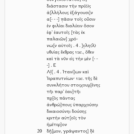
διάστασιν τὴν πρ⟨ὸ⟩ς
ἀ[λλήλους ἐξάγουσι]ν
α
[- - -]
π̣ᾶσιν τοῖς οὖσιν
ἐν φιλίαι διαλύειν ὅσον
ἐφ’ ἑαυτοῖς [τὰς ἐκ
παλαιῶν] χρό-
νω[ν αὐτοῖς
. 4 . ]
ε̣λη⟨λ⟩
υθυίας ἔκθρας
vac.
, ὅθεν
καὶ τὰ νῦν εἰς τὴν μὲν
[- -
-]
.
Ε
ΛΙ̣
[ . 4 .
Ἰτανί]ων καὶ
Ἱεραπυτνίων·
vac.
τῆς δὲ
συνκλήτου στοιχουμ̣[ένης
τῆι παρ’ ἑαυ]τῆι
πρ̣[ὸς πάντας
ἀνθρώ]πους ὑπαρχούσηι
δικαιοσύνηι δούσης
κριτὴν αὐτ[οῖς τὸν
ἡμέτερ]ον
20
δῆ̣[μον, γράψαντος] δ̣ὲ