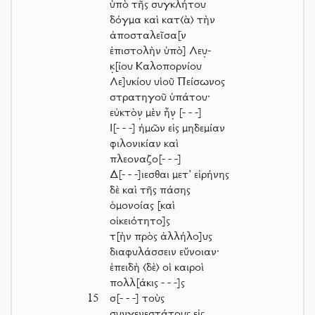
ὑπὸ τῆς συγκλήτου
δόγμα καὶ κατ⟨ὰ⟩ τὴν
ἀποσταλεῖσα[ν
ἐπιστολὴν ὑπὸ] Λευ̣-
κ̣[ίου Καλοπορνίου
Λε]υκίου υἱοῦ Πείσωνος
στρατηγοῦ ὑπάτου·
εὐκτὸν̣ μὲν ἦν̣
[- - -]
Ι
[- - -]
ἡμῶν εἰς μηδεμίαν
φιλονικίαν καὶ
πλεοναζο
[- - -]
Δ
[- - -]
ιεσθαι μετ’ εἰρήνης
δὲ καὶ τῆς πάσης
ὁμονοίας [καὶ
οἰκειότητο]ς
τ[ὴν πρὸς ἀλλήλο]υς
διαφυλάσσειν εὔνοιαν·
ἐπειδὴ ⟨δὲ⟩ οἱ καιροὶ
πολλ[άκις
- - -]
ς
15
σ
[- - -]
τοὺς
συνγενεστάτους εἰς