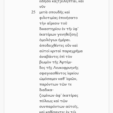
εἰδήσει κα[τ]είληπται, καὶ
νῦν
25
μετὰ σπουδῆς καὶ
φιλοτιμίας ἐποιήσατο
τὴν αἵρεσιν τοῦ
δικαστηρίου ἐν τῆι ὑφ’
ἑκατέρων γενηθεί[σηι]
ὁμολόγωι ἡμέραι.
ἀποδειχθέντες οὖν καὶ
αὐτοὶ κριταὶ παραχρῆμα
ἀναβάντες ἐπὶ τὸν
βωμὸν τῆς Ἀρτέμι-
δος τῆς Λευκοφρυηνῆς
σφαγιασθέντος ἱερείου
ὠμόσαμεν καθ’ ἱερῶν,
παρόντων τῶν τε
διαδικα-
ζομένων ἀφ’ ἑκατέρας
πόλεως καὶ τῶν
συνπαρόντων αὐτοῖς,
καὶ καθίσαντες ἐν τῷ