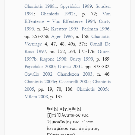
Chaniotis 1988a
;
Spyridakis 1989
;
Scuderi
1991
;
Chaniotis 1992a
, p. 72;
Van
Effenterre – Van Effenterre 1994
;
Curty
1995
, n. 34;
Kreuter 1995
;
Perlman 1996
,
pp. 257-258;
Ager 1996
, n. 158;
Chaniotis,
Verträge
4, 47, 48, 49a, 57c;
Canali De
Rossi 1997
, nn. 152, 164, 175-176;
Guizzi
1997b
;
Ragone 1998
;
Curty 1999
, p. 169;
Papadakis 2000
;
Guizzi 2001
, pp. 373-382;
Cavallo 2002
;
Chandezon 2003
, n. 46;
Chaniotis 2004c
;
Ceccarelli 2005
;
Chaniotis
2005
, pp. 19, 70, 186;
Chaniotis 2005c
;
Mileta 2008
, p. 135.
θ̣ε̣ὸ[ς] ἀ[γ]α̣θ̣ό̣[ς].
[ἐ]πὶ Ὀλυμπικοῦ
vac.
Σ[μισιῶν]ος
vac.
ε´
vac.
ἱσταμένου
vac.
ἀπ̣ό̣φασις