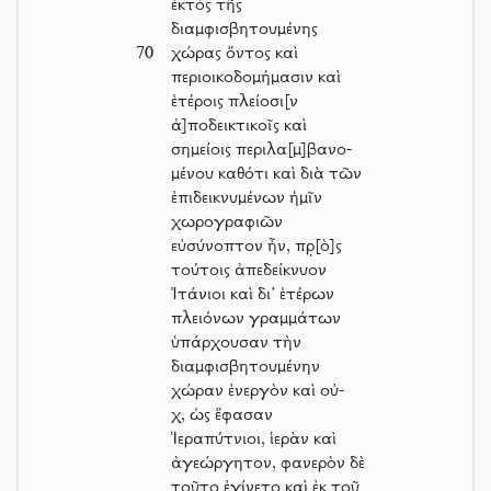
ἐκτὸς τῆς
διαμφισβητουμένης
70
χώρας ὄντος καὶ
περιοικοδομήμασιν καὶ
ἑτέροις πλείοσι[ν
ἀ]ποδεικτικοῖς καὶ
σημείοις περιλα[μ]βανο-
μένου καθότι καὶ διὰ τῶν
ἐπιδεικνυμένων ἡμῖν
χωρογραφιῶν
εὐσύνοπτον ἦν, πρ̣[ὸ]ς
τούτοις ἀπεδείκνυον
Ἰτάνιοι καὶ δι’ ἑτέρων
πλειόνων γραμμάτων
ὑπάρχουσαν τὴν
διαμφισβητουμένην
χώραν ἐνεργὸν καὶ οὐ-
χ, ὡς ἔφασαν
Ἱεραπύτνιοι, ἱερὰν καὶ
ἀγεώργητον, φανερὸν δὲ
τοῦτο ἐγίνετο καὶ ἐκ τοῦ