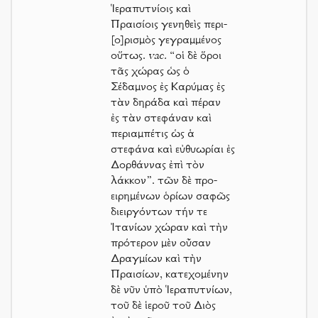
Ἱεραπυτνίοις καὶ
Πραισίοις γενηθεὶς περι-
[ο]ρισμὸς γεγραμμένος
οὕτως.
vac.
“οἱ δὲ ὅροι
τᾶς χώρας ὡς ὁ
Σέδαμνος ἐς Καρύμας ἐς
τὰν δηράδα καὶ πέραν
ἐς τὰν στεφάναν καὶ
περιαμπέτις ὡς ἁ
στεφάνα καὶ εὐθυωρίαι ἐς
Δορθάννας ἐπὶ τὸν
λάκκον”. τῶν δὲ προ-
ειρημένων ὁρίων σαφῶς
διειργόντων τήν τε
Ἰτανίων χώραν καὶ τὴν
πρότερον μὲν οὖσαν
Δραγμίων καὶ τὴν
Πραισίων, κατεχομένην
δὲ νῦν ὑπὸ Ἱεραπυτνίων,
τοῦ δὲ ἱεροῦ τοῦ Διὸς