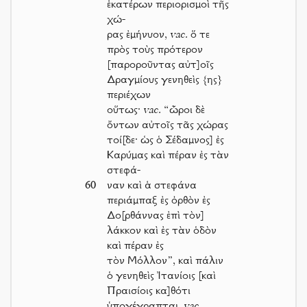
ἑκατέρων περιορισμοὶ τῆς
χώ-
ρας ἐμήνυον,
vac.
ὅ τε
πρὸς τοὺς πρότερον
[παροροῦντας αὐτ]οῖς
Δραγμίους γενηθεὶς {ης}
περιέχων
οὕτως·
vac.
“ὦροι δὲ
ὄντων αὐτοῖς τᾶς χώρας
τοί[δε· ὡς ὁ Σέδαμνος] ἐς
Καρύμας καὶ πέραν ἐς τὰν
στεφά-
60
ναν καὶ ἁ στεφάνα
περιάμπαξ ἐς ὀρθὸν ἐς
Δο[ρθάννας ἐπὶ τὸν]
λάκκον καὶ ἐς τὰν ὁδὸν
καὶ πέραν ἐς
τὸν Μόλλον”, καὶ πάλιν
ὁ γενηθεὶς Ἰτανίοις [καὶ
Πραισίοις κα]θότι
ὑπογέγραπται.
vac.