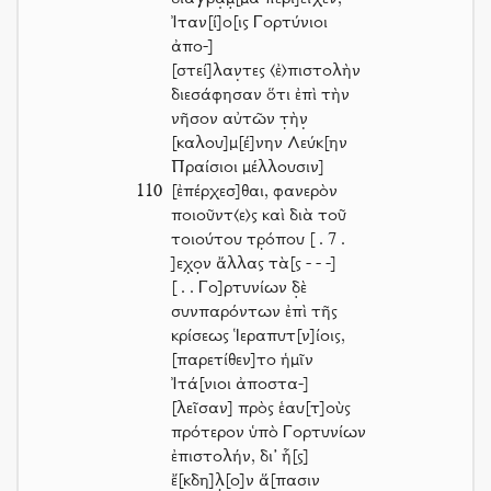
Ἰταν[ί]ο[ις Γορτύνιοι
ἀπο-]
[στεί]λαν̣τες ⟨ἐ⟩πιστολὴν
διεσάφησαν ὅτι ἐπὶ τὴν
νῆσον αὐτῶν τ̣ὴν̣
[καλου]μ[έ]νην Λεύκ[ην
Πραίσιοι μέλλουσιν]
110
[ἐπέρχεσ]θαι, φανερὸν
ποιοῦντ⟨ε⟩ς καὶ διὰ τοῦ
τοιούτου τρ̣όπου
[ . 7 .
]
εχ̣ο̣ν ἄλλας τὰ[ς
- - -]
[ . .
Γο]ρτυνίων δ̣ὲ
συνπαρόντων ἐπὶ τῆς
κρίσεως Ἱεραπυτ[ν]ίοις,
[παρετίθεν]το ἡμῖν
Ἰτά[νιοι ἀποστα-]
[λεῖσαν] πρὸς ἑαυ[τ]οὺς
πρότερον ὑπὸ Γορτυνίων
ἐπιστολήν, δι’ ἧ[ς]
ἔ[κδη]λ̣[ο]ν ἅ[πασιν