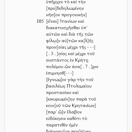
ὑπῆρχεν τὸ καὶ τὴν
[προ]δεδηλωμένην
νῆσ[ον προγονικὴν]
105
[εἶναι] Ἰτανίων καὶ
διακατεισχῆσθαι ὑπ’
αὐτῶν καὶ διὰ τῆς τ̣ῶν
φίλω̣[ν αὐ]τῶν κα[λ]ῆς
προν[οίας μέχρι τῆς
- - -]
[ . 5 . ]
σ̣ίας καὶ μέχρι τοῦ
συστάντος ἐν Κρήτῃ
πολέμου ὧν ἀνα
[ . 7 . ]
ρ̣ιν
ἐπιμνησθ
[- - -]
[ἔγνωμ]εν γὰρ τὴν τοῦ
βασιλέως Πτολεμαίου
προστασίαν καὶ
[κεκυρωμέν]ην παρὰ τοῦ
κοιν[οῦ τῶν Κρηταιέων]
[παρ’ ὧ]ν ἔλαβον
εὐδόκησιν καθότι τὸ
παρατεθὲν ἡμῖν
διάγρα̣μ̣[μα περι]εῖχεν,