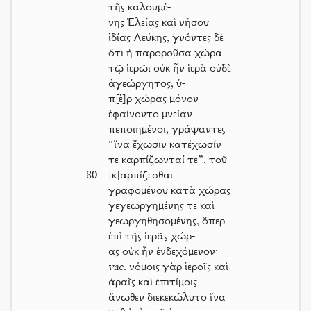
τῆς καλουμέ-
νης Ἑλείας καὶ νήσου
ἰδίας Λεύκης, γνόντες δὲ
ὅτι ἡ παροροῦσα χώρα
τῷ ἱερῶι οὐκ ἦν ἱερὰ οὐδὲ
ἀγεώργητος, ὑ-
π[ὲ]ρ χώρας μόνον
ἐφαίνοντο μνείαν
πεποιημένοι, γράψαντες
“ἵνα ἔχωσιν κατέχωσίν
τε καρπίζωνταί τε”, τοῦ
80
[κ]αρπίζεσθαι
γραφομένου κατὰ χώρας
γεγεωργημένης τε καὶ
γεωργηθησομένης, ὅπερ
ἐπὶ τῆς ἱερᾶς χώρ-
ας οὐκ ἦν ἐνδεχόμενον·
vac.
νόμοις γὰρ ἱεροῖς καὶ
ἀραῖς καὶ ἐπιτίμοις
ἄνωθεν διεκεκώλυτο ἵνα