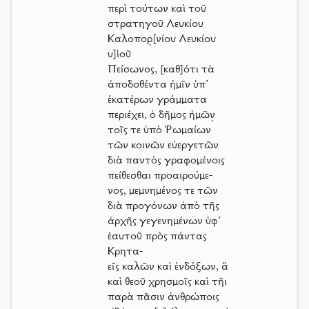
περὶ τούτων καὶ τοῦ
στρατηγοῦ Λευκίου
Καλοπορ̣[νίου Λευκίου
υ]ἱοῦ
Πείσωνος, [καθ]ότι τὰ
ἀποδοθέντα ἡμῖν ὑπ’
ἑκατέρων γράμματα
περιέχει, ὁ δῆμος ἡμῶν̣
τοῖς τε ὑπὸ Ῥωμαίων
τῶν κοινῶν εὐεργετῶν
διὰ παντὸς γραφομένοις
πείθεσθαι προαιρούμε-
νος, μεμνημένος τε τῶν
διὰ προγόνων ἀπὸ τῆς
ἀρχῆς γεγενημένων ὑφ’
ἑαυτοῦ πρὸς πάντας
Κρητα-
εῖς καλῶν καὶ ἐνδόξων, ἃ
καὶ θεοῦ χρησμοῖς καὶ τῆι
παρὰ πᾶσιν ἀνθρώποις