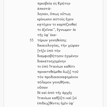
πρεσβεία εἰς Κρήτην
ἀπεστά-
λησαν, ὅπως οὕτως
κρίνωσιν αὐτοὺς ἔχειν
κα̣τέχειν τε καρπίζεσθαί
τε ἐξεῖναι”, ἔγνωμεν· ἐκ
τῆς ὑφ’ ἑκα-
55
τέρων γενηθείσης
δικαιολογίας, τὴν χώραν
[τὴ]ν ὑπὸ τὴν
διαμφισβήτησιν ἠγμένην
διακατεσχημένην
τε ὑπὸ Ἰτανίων καθότι
προεκτεθείμεθα ἕω[ς] τοῦ
τὸν προδιασεσαφημένον
πόλεμον γενηθῆναι,
οὖσαν
δὲ καὶ ἀπὸ τῆς ἀρχῆς
Ἰτανίων καθ[ό]τι καὶ [οἱ
ἐπιδειχ]θέντες ἡμῖν ὑφ’