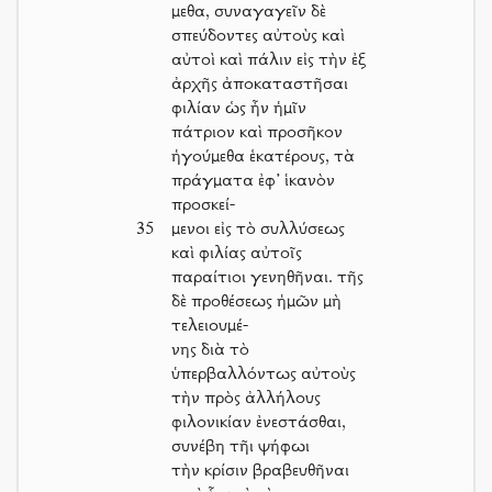
μεθα, συναγαγεῖν δὲ
σπεύδοντες αὐτοὺς καὶ
αὐτοὶ καὶ πάλιν εἰς τὴν ἐξ
ἀρχῆς ἀποκαταστῆσαι
φιλίαν ὡς ἦν ἡμῖν
πάτριον καὶ προσῆκον
ἡγούμεθα ἑκατέρους, τὰ
πράγματα ἐφ’ ἱκανὸν
προσκεί-
35
μενοι εἰς τὸ συλλύσεως
καὶ φιλίας αὐτοῖς
παραίτιοι γενηθῆναι. τῆς
δὲ προθέσεως ἡμῶν μὴ
τελειουμέ-
νης διὰ τὸ
ὑπερβαλλόντως αὐτοὺς
τὴν πρὸς ἀλλήλους
φιλονικίαν ἐνεστάσθαι,
συνέβη τῆι ψήφωι
τὴν κρίσιν βραβευθῆναι