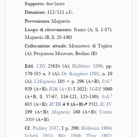
Supporto:
due lastre
Datazione:
112/111 a.C.
Provenienza:
Magnesia
Luogo di ritrovamento:
Itanos (A, ll. 1-87);
Magnesia (B, ll. 28-140)
Collocazione attuale:
Monastero di Toplou
(A); Pergamon Museum, Berlino (B)
Edd.
CIG
2561b (A);
Halbherr 1890
, pp.
570-585 n. 3 (A);
De Ruggiero 1892
, n. 10
2
(A);
I.Magnesia
105 + p. 296 (A+B);
Syll.
929 (A+B);
IGR
(A+B)
I 1021;
SGDI
5060
3
(A+B, ll. 57-67, 116-121, 125-130);
Syll.
685 (A+B);
IC
III
4 9 (A+B)➚
PHI
;
IC
IV
199 (A+B);
Magnesia
160 (A+B);
Camia
2009
(A+B).
Cf.
Pashley 1837
, I p. 290;
Holleaux 1904
;
Schehl 1951
;
Bile 1986
;
Thür 1987
;