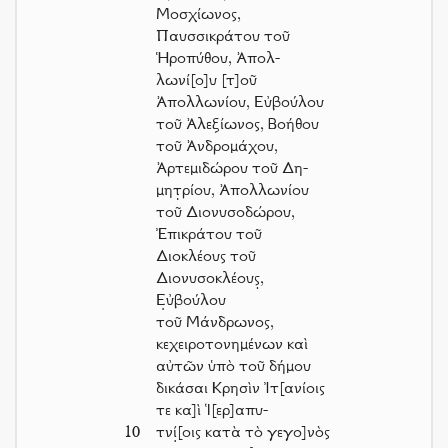
Μοσχίωνος,
Παυσσικράτου τοῦ
Ἡροπύθου, Ἀπολ-
λωνί[ο]υ [τ]οῦ
Ἀπολλωνίου, Εὐβούλου
τοῦ Ἀλεξίωνος, Βοήθου
τοῦ Ἀνδρομάχου,
Ἀρτεμιδώρου τοῦ Δη-
μητ̣ρίου, Ἀπολλωνίου
τοῦ Διονυσοδώρου,
Ἐπικράτου τοῦ
Διοκλέους τοῦ
Διονυσοκλέους̣,
Ε̣ὐβούλου
τοῦ Μάνδρωνος,
κεχειροτονημένων καὶ
αὐτῶν ὑπὸ τοῦ δήμου
δικάσαι Κρησὶν Ἰτ[ανίοις
τε κα]ὶ Ἱ[ερ]απυ-
10
τνί̣[οις κατὰ τὸ γεγο]νὸς