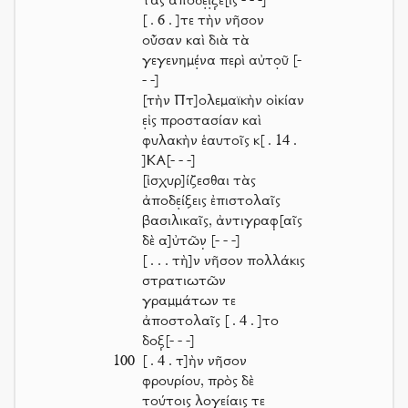
τὰς ἀποδε̣ί̣ξ̣ε[ις
- - -]
[ . 6 . ]
τε τὴν νῆσον
οὖσαν καὶ διὰ τὰ
γεγενημέ̣να περὶ αὐτο̣ῦ
[-
- -]
[τὴν Πτ]ολεμαϊκὴν οἰκίαν
ε̣ἰς προστασίαν καὶ
φυλακὴν ἑαυτοῖς κ
[ . 14 .
]
ΚΑ
[- - -]
[ἰσχυρ]ίζεσθαι τὰς
ἀποδε̣ίξεις ἐπιστολαῖς
βασιλικαῖς, ἀντιγραφ̣[αῖς
δὲ α]ὐτῶν̣
[- - -]
[ . . .
τὴ]ν νῆσον πολλάκις
στρατιωτῶν
γραμμάτων τε
ἀποστολαῖς
[ . 4 . ]
το
δοξ̣
[- - -]
100
[ . 4 .
τ]ὴν νῆσον
φρουρίου, πρὸς δὲ
τούτοις λογείαις τε