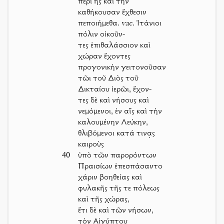
περὶ ἧς καὶ τὴν
καθήκουσαν ἔχθεσιν
πεποιήμεθα.
vac.
Ἰτάνιοι
πόλιν οἰκοῦν-
τες ἐπιθαλάσσιον καὶ
χώραν ἔχοντες
προγονικὴν γειτονοῦσαν
τῶι τοῦ Διὸς τοῦ
Δικταίου ἱερῶι, ἔχον-
τες δὲ καὶ νήσους καὶ
νεμόμενοι, ἐν αἷς καὶ τὴν
καλουμένην Λεύκην,
θλιβόμενοι κατά τινα̣ς
καιροὺς
40
ὑπὸ τῶν παρορόντων
Πραισίων ἐπεσπάσαντο
χάριν βοηθείας καὶ
φυλακῆς τῆς τε πόλεως
καὶ τῆς χώρας,
ἔτι δὲ καὶ τῶν νήσων,
τὸν Αἰγύπτου