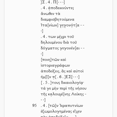
]
Σ
. 4 .
Π
[- - -]
. 4 .
ἀ̣ποδεικνύντες
ἄνωθεν τὰ
διαμφισβητούμενα
Ἰτα[νίων] γ̣ε̣γ̣ονό̣τ[α
- -
-]
. 4 .
των μέ̣χρι τοῦ
δηλουμένου διὰ τοῦ
δόγματος γεγονέν[αι
- -
-]
[ποιη]τῶν καὶ
ἱστοριαγράφων
ἀποδείξεις, ἃς καὶ αὐτοὶ
ἡμ[ῖ]ν π̣
[ . 6 . ]
ΕΣ
[- - -]
[ . 5 . ]
τους δικαιολογίᾳ·
τά γε μὴν περὶ τῆς νήσου
τῆς κα̣λουμ̣έ[νης Λεύκης
-
- -]
95
. 4 .
[τῶ]ν Ἱεραπυτνίων
ἐξωμολογημένας εἶχεν