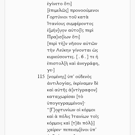
ἐγίνετο ὅτι]
[ἐπιμελῶς] προνοούμενοι
Γορτύνιοι τοῦ κατὰ
Ἰτανίους συμφέροντος
ἐ[μήν]υ̣ο̣ν αὐτο[ῖς περὶ
Πρα]ισ[ίων ὅτι]
[περὶ τὴ]ν νῆσον αὐτῶν
τὴν Λεύκην γίνονται ὡς
κυριεύσοντες.
[ . 6 . ]
τε ἡ
ἐπιστολ[ὴ καὶ ἀνεγράφη,
γε-]
115
[νομένης] ὑπ’ οὐδενὸς
ἀντιλογίας, ἐκρίναμεν δὲ
καὶ αὐτῆς ἀ[ντίγραφον]
καταχωρίσαι [τὸ
ὑπογεγραμμένον]·
“[Γ]ο̣ρ̣τυνίων οἱ κόρμοι
καὶ ἁ πόλις Ἰτανίων τοῖς
κόρμοις καὶ [τ]ᾶι πόλ[ι]
χαίρεν· πεπεισμ[ένοι ὑπ’