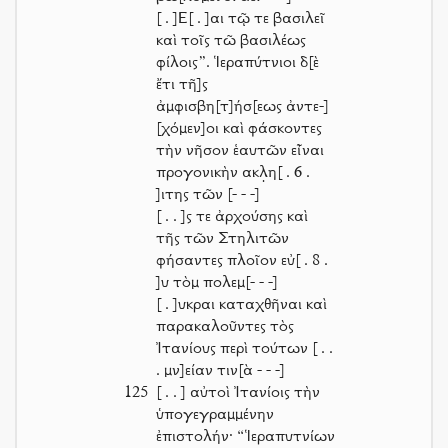
[ . ]
Ε
[ . ]
αι τῷ τε βασιλεῖ
καὶ τοῖς τῶ βασιλέως
φίλοις”. Ἱεραπύτνιοι δ[ὲ
ἔτι τῆ]ς
ἀμφισβη[τ]ήσ[εως ἀντε-]
[χόμεν]οι καὶ φάσκοντες
τὴν νῆσον ἑαυτῶν εἶναι
προγονικὴν ακλ̣η
[ . 6 .
]
ιτης τῶν
[- - -]
[ . . ]
ς τε ἀρχούσης καὶ
τῆς τῶν Στηλιτῶν
φήσαντες πλοῖον εὐ
[ . 8 .
]
υ τὸμ πολεμ
[- - -]
[ . ]
υκραι καταχθῆναι καὶ
παρακαλοῦντες τὸς
Ἰτανίους περὶ τούτων
[ . .
.
μν]είαν τιν[ὰ
- - -]
125
[ . . ]
αὐτοὶ Ἰτανίοις τὴν
ὑπογεγραμμένην
ἐπιστολήν· “Ἱεραπυτνίων