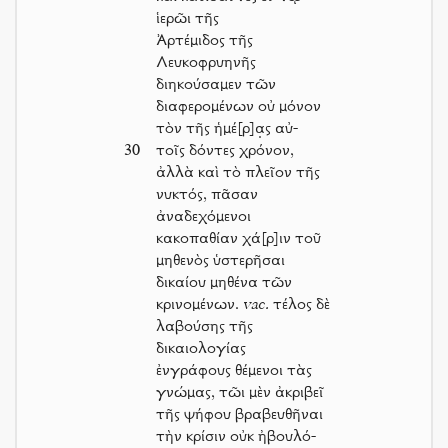
ἱερῶι τῆς
Ἀρτέμιδος τῆς
Λευκοφρυηνῆς
διηκούσαμεν τῶν
διαφερομένων οὐ μόνον
τὸν τῆς ἡμέ[ρ]α̣ς αὐ-
30
τοῖς δόντες χρόνον,
ἀλλὰ καὶ τὸ πλεῖον τῆς
νυκτός, πᾶσαν
ἀναδεχόμενοι
κακοπαθίαν χά[ρ]ιν τοῦ
μηθενὸς ὑστερῆσαι
δικαίου μηθένα τῶν
κρινομένων.
vac.
τέλος δὲ
λαβούσης τῆς
δικαιολογίας
ἐνγράφους θέμενοι τὰς
γνώμας, τῶι μὲν ἀκριβεῖ
τῆς ψήφου βραβευθῆναι
τὴν κρίσιν οὐκ ἠβουλό-