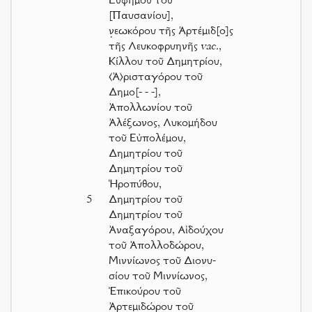
Εὐφήμου τοῦ
[Παυσανίου],
ν̣εωκόρου τῆς Ἀρτέμιδ[ο]ς
τῆς Λευκοφρυηνῆς
vac.
,
Κίλλου τοῦ Δημητρίου,
⟨Ἀ⟩ρισταγόρου τοῦ
Δημο
[- - -]
,
Ἀπολλωνίου τοῦ
Ἀλέξωνος, Λυκομήδου
τοῦ Εὐπολέμου,
Δημητρίου τοῦ
Δημητρίου τοῦ
Ἡροπύθου,
5
Δημητρίου τοῦ
Δημητρίου τοῦ
Ἀναξαγόρου, Αἰδούχου
τοῦ Ἀπολλοδώρου,
Μιννίωνος τοῦ Διονυ-
σίου τοῦ Μιννίωνος,
Ἐπικούρου τοῦ
Ἀρτεμιδώρου τοῦ