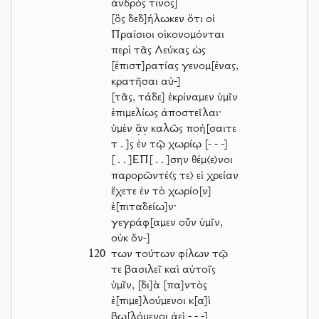
ἀνδρός τινος]
[ὃς δεδ]ήλωκεν ὅτι οἱ
Πραίσιοι οἰκονομόνται
περὶ τᾶς Λεύκας ὡς
[ἐπιστ]ρατίας γενομ[ένας,
κρατῆσαι αὐ-]
[τᾶς, τάδε] ἐκρίναμεν ὑμῖν
ἐπιμελίως ἀποστεῖλαι·
ὑμὲν ἂ̣ν̣ καλῶς ποή[σαιτε
τ
. ]
ς ἐν τῷ χωρίῳ
[- - -]
[ . . ]
ΕΠ
[ . . ]
σην θέμ⟨ε⟩νοι
παρορῶντέ⟨ς τε⟩ εἰ χρείαν
ἔχετε ἐν τὸ χωρίο[ν]
ἐ[πιταδείω]ν·
γεγράφ[αμεν οὖν ὑμῖν,
οὐκ ὄν-]
120
των τούτων φίλων τῷ
τε βασιλεῖ καὶ αὐτοῖς
ὑμῖν, [δι]ὰ [πα]ντὸς
ἐ[πιμε]λούμενοι κ[α]ὶ
βω[λόμενοι ἀεὶ
- - -]