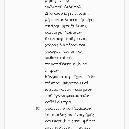
μηθεὶς ἐν τῷ ἱ-
ερῶι τοῦ Διὸς τοῦ
Δικταίου μήτε ἐννέμηι
μήτε ἐναυλοστατῆι μήτε
σπείρηι μήτε ξυλεύηι,
καίτοιγε Ῥωμαίων,
ὅταν περὶ ἱερᾶς τινος
χώρας διαφέρωνται,
γραφόντων ῥητῶς,
καθότι καὶ τὰ
παρατεθέντα ἡμῖν ἐφ’
ἑτέρων
δόγματα περιεῖχεν. τὸ δὲ
πάντων μέγιστον καὶ
ἰσχυρότατον τεκμήριον
τοῦ ἐγνωσμένων τῶν
καθόλου πρα-
85
γμάτων ὑπὸ Ῥωμαίων
ἐφ’ ὁμολογουμένοις ἡμᾶς
καὶ κεκριμένοις τὴν ψῆφον
ἐπενηνοχέναι· Ἰτανίων