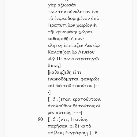
γὰρ ἀξιωσάν-
των τὴν σύνκλητον ἵνα
τὸ ἐνῳκοδομημένον ὑπὸ
Ἱεραπυτνίων χωρίον ἐν
τῆι κρινομένηι χώραι
καθαιρεθῆι ἡ σύν-
κλητος ἐπέταξεν Λευκίῳ
Καλοπ[ορνίῳ Λευκίου
υἱῷ Πείσωνι στρατηγῷ
ὅπως]
[καθαιρ]ε̣θῇ εἴ τι
ἐνῳκοδόμηται, φανερῶς
καὶ διὰ τοῦ τοιούτου
[- -
-]
[ . 5 . ]
ετων κρατούντων.
ἀκολούθως δὲ τούτοις οἱ
μὲν αὐτοὺς
[- - -]
90
[ . 5 . ]
ντες Ἰτανίοις
παρῆσαν. οἱ δὲ κατὰ
πό⟨λε⟩ις ἐνγράφου̣ς̣
[ . 6 .