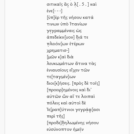
σιτικαῖς ἃς̣ ὁ λ̣
[ . 5 . ]
καὶ
ἐνε
[- - -]
[ὑπ]ὲρ τῆς νήσου κατά
τινων ὑπὸ Ἰτανίων
γε̣γραμμέναις ὡς
ἀπεδείκν[υον] δ̣ι̣ά τε
π̣λειόν[ων ἑτέρων
χρηματισ-]
[μῶν κ]αὶ διὰ
λευκωμάτων ἅτινα τὰς
ἐνιαυσίους εἶχεν τῶν
τε[ταγμέν]ων
διοι[κ]ήσεις. [πρὸς δὲ τοῖς]
[προειρ]ημένοις καὶ δι’
αὐτῶν ὧν αἵ τε λοιπαὶ
πόλεις καὶ αὐτοὶ δὲ
Ἱε[ραπ]ύτνιοι γεγρά̣φ̣[ασι
περὶ τῆς]
[προδε]δ̣ηλωμένης νήσου
εὐσύνοπτον ἡμεῖ̣ν