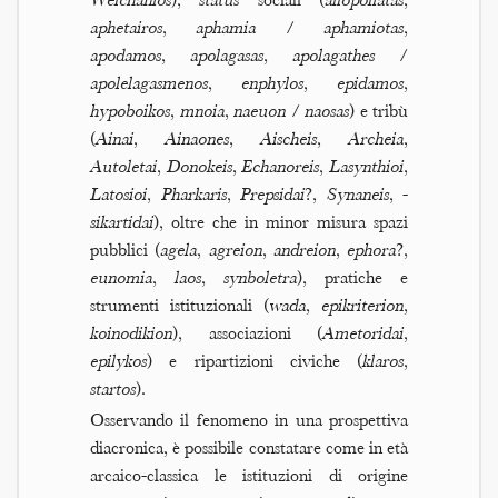
Welchanios
),
status
sociali (
allopoliatas
,
aphetairos
,
aphamia
/
aphamiotas
,
apodamos
,
apolagasas
,
apolagathes
/
apolelagasmenos
,
enphylos
,
epidamos
,
hypoboikos
,
mnoia
,
naeuon
/
naosas
) e tribù
(
Ainai
,
Ainaones
,
Aischeis
,
Archeia
,
Autoletai
,
Donokeis
,
Echanoreis
,
Lasynthioi
,
Latosioi
,
Pharkaris
,
Prepsidai
?,
Synaneis
, -
sikartidai
), oltre che in minor misura spazi
pubblici (
agela
,
agreion
,
andreion
,
ephora
?,
eunomia
,
laos
,
synboletra
), pratiche e
strumenti istituzionali (
wada
,
epikriterion
,
koinodikion
), associazioni (
Ametoridai
,
epilykos
) e ripartizioni civiche (
klaros
,
startos
).
Osservando il fenomeno in una prospettiva
diacronica, è possibile constatare come in età
arcaico-classica le istituzioni di origine