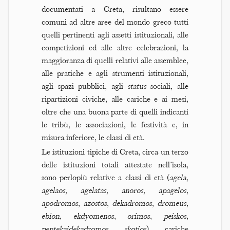
documentati a Creta, risultano essere
comuni ad altre aree del mondo greco tutti
quelli pertinenti agli assetti istituzionali, alle
competizioni ed alle altre celebrazioni, la
maggioranza di quelli relativi alle assemblee,
alle pratiche e agli strumenti istituzionali,
agli spazi pubblici, agli
status
sociali, alle
ripartizioni civiche, alle cariche e ai mesi,
oltre che una buona parte di quelli indicanti
le tribù, le associazioni, le festività e, in
misura inferiore, le classi di età.
Le istituzioni tipiche di Creta, circa un terzo
delle istituzioni totali attestate nell’isola,
sono perlopiù relative a classi di età (
agela
,
agelaos
,
agelatas
,
anoros
,
apagelos
,
apodromos
,
azostos
,
dekadromos
,
dromeus
,
ebion
,
ekdyomenos
,
orimos
,
peiskos
,
pentekaidekadromos
,
skotios
), cariche