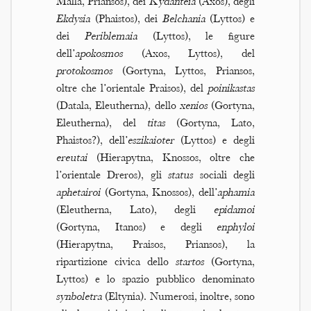
Malla, Priansos), dei
Kydanteia
(Axos), degli
Ekdysia
(Phaistos), dei
Belchania
(Lyttos) e
dei
Periblemaia
(Lyttos), le figure
dell’
apokosmos
(Axos, Lyttos), del
protokosmos
(Gortyna, Lyttos, Priansos,
oltre che l’orientale Praisos), del
poinikastas
(Datala, Eleutherna), dello
xenios
(Gortyna,
Eleutherna), del
titas
(Gortyna, Lato,
Phaistos?), dell’
eszikaioter
(Lyttos) e degli
ereutai
(Hierapytna, Knossos, oltre che
l’orientale Dreros), gli
status
sociali degli
aphetairoi
(Gortyna, Knossos), dell’
aphamia
(Eleutherna, Lato), degli
epidamoi
(Gortyna, Itanos) e degli
enphyloi
(Hierapytna, Praisos, Priansos), la
ripartizione civica dello
startos
(Gortyna,
Lyttos) e lo spazio pubblico denominato
synboletra
(Eltynia). Numerosi, inoltre, sono