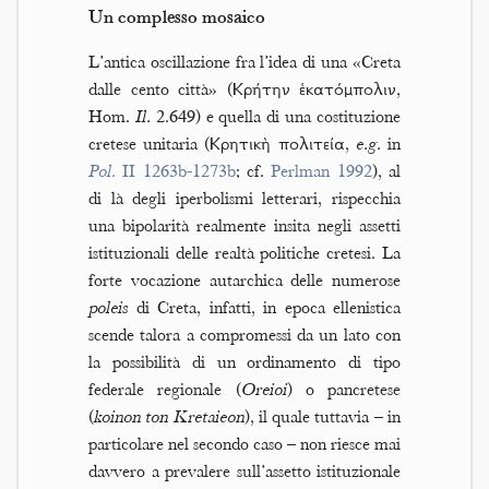
Un complesso mosaico
L’antica oscillazione fra l’idea di una «Creta
dalle cento città» (Κρήτην ἑκατόμπολιν,
Hom.
Il.
2.649) e quella di una costituzione
cretese unitaria (Κρητικὴ πολιτεία,
e.g.
in
Pol.
II 1263b-1273b
; cf.
Perlman 1992
), al
di là degli iperbolismi letterari, rispecchia
una bipolarità realmente insita negli assetti
istituzionali delle realtà politiche cretesi. La
forte vocazione autarchica delle numerose
poleis
di Creta, infatti, in epoca ellenistica
scende talora a compromessi da un lato con
la possibilità di un ordinamento di tipo
federale regionale (
Oreioi
) o pancretese
(
koinon ton Kretaieon
), il quale tuttavia – in
particolare nel secondo caso – non riesce mai
davvero a prevalere sull’assetto istituzionale