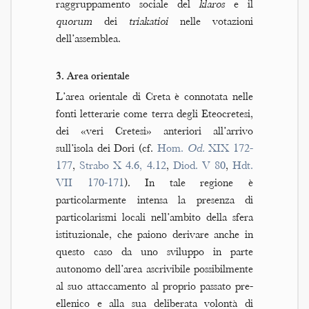
raggruppamento sociale del
klaros
e il
quorum
dei
triakatioi
nelle votazioni
dell’assemblea.
3. Area orientale
L’area orientale di Creta è connotata nelle
fonti letterarie come terra degli Eteocretesi,
dei «veri Cretesi» anteriori all’arrivo
sull’isola dei Dori (cf.
Hom.
Od.
XIX 172-
177
,
Strabo X 4.6, 4.12
,
Diod. V 80
,
Hdt.
VII 170-171
). In tale regione è
particolarmente intensa la presenza di
particolarismi locali nell’ambito della sfera
istituzionale, che paiono derivare anche in
questo caso da uno sviluppo in parte
autonomo dell’area ascrivibile possibilmente
al suo attaccamento al proprio passato pre-
ellenico e alla sua deliberata volontà di