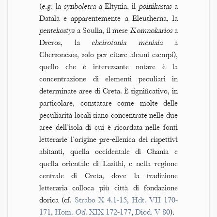
(
e.g.
la
synboletra
a Eltynia, il
poinikastas
a
Datala e apparentemente a Eleutherna, la
pentekostys
a Soulia, il mese
Komnokarios
a
Dreros, la
cheirotonia meniaia
a
Chersonesos, solo per citare alcuni esempi),
quello che è interessante notare è la
concentrazione di elementi peculiari in
determinate aree di Creta. È significativo, in
particolare, constatare come molte delle
peculiarità locali siano concentrate nelle due
aree dell’isola di cui è ricordata nelle fonti
letterarie l’origine pre-ellenica dei rispettivi
abitanti, quella occidentale di Chania e
quella orientale di Lasithi, e nella regione
centrale di Creta, dove la tradizione
letteraria colloca più città di fondazione
dorica (cf.
Strabo X 4.1-15
,
Hdt. VII 170-
171
,
Hom.
Od.
XIX 172-177
,
Diod. V 80
).