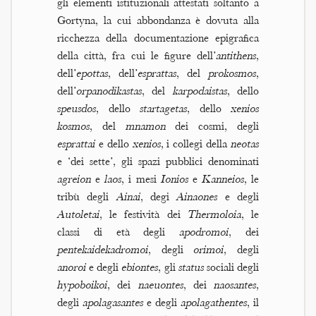
gli elementi istituzionali attestati soltanto a
Gortyna, la cui abbondanza è dovuta alla
ricchezza della documentazione epigrafica
della città, fra cui le figure dell’
antithens
,
dell’
epottas
, dell’
esprattas
, del
prokosmos
,
dell’
orpanodikastas
, del
karpodaistas
, dello
speusdos
, dello
startagetas
, dello
xenios
kosmos
, del
mnamon
dei cosmi, degli
esprattai
e dello
xenios
, i collegi della
neotas
e ‘dei sette’, gli spazi pubblici denominati
agreion
e
laos
, i mesi
Ionios
e
Kanneios
, le
tribù degli
Ainai
, degi
Ainaones
e degli
Autoletai
, le festività dei
Thermoloia
, le
classi di età degli
apodromoi
, dei
pentekaidekadromoi
, degli
orimoi
, degli
anoroi
e degli
ebiontes
, gli
status
sociali degli
hypoboikoi
, dei
naeuontes
, dei
naosantes
,
degli
apolagasantes
e degli
apolagathentes
, il