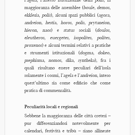
l’
agela
, l’assetto istituzionale della
polis
, la
maggioranza delle assemblee (
boule
,
demos
,
ekklesia
,
polis
), alcuni spazi pubblici (
agora
,
andreion
,
hestia
,
horos
,
polis
,
prytaneion
,
hieron
,
naos
) e
status
sociali (
doulos
,
eleutheros
,
euergetes
,
isopolites
,
polites
,
proxenos
) e alcuni termini relativi a pratiche
e strumenti istituzionali (
dogma
,
dokeo
,
psephisma
,
nomos
,
dika
,
syntheka
), fra i
quali risultano essere peculiari dell’isola
solamente i cosmi, l’
agela
e l’
andreion
, inteso
quest’ultimo sia come edificio che come
pratica di commensalità.
Peculiarità locali e regionali
Sebbene la maggioranza delle città cretesi –
pur differenziandosi notevolmente per
calendari, festività e tribù – siano allineate