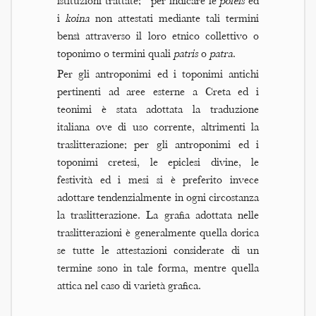
istituzioni trattate;
per indicare le
poleis
ed
i
koina
non attestati mediante tali termini
bensì attraverso il loro etnico collettivo o
toponimo o termini quali
patris
o
patra
.
Per gli antroponimi ed i toponimi antichi
pertinenti ad aree esterne a Creta ed i
teonimi è stata adottata la traduzione
italiana ove di uso corrente, altrimenti la
traslitterazione; per gli antroponimi ed i
toponimi cretesi, le epiclesi divine, le
festività ed i mesi si è preferito invece
adottare tendenzialmente in ogni circostanza
la traslitterazione. La grafia adottata nelle
traslitterazioni è generalmente quella dorica
se tutte le attestazioni considerate di un
termine sono in tale forma, mentre quella
attica nel caso di varietà grafica.