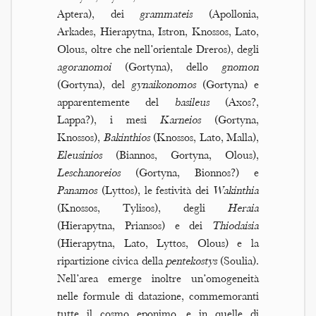
Aptera), dei
grammateis
(Apollonia,
Arkades, Hierapytna, Istron, Knossos, Lato,
Olous, oltre che nell’orientale Dreros), degli
agoranomoi
(Gortyna), dello
gnomon
(Gortyna), del
gynaikonomos
(Gortyna) e
apparentemente del
basileus
(Axos?,
Lappa?), i mesi
Karneios
(Gortyna,
Knossos),
Bakinthios
(Knossos, Lato, Malla),
Eleusinios
(Biannos, Gortyna, Olous),
Leschanoreios
(Gortyna, Bionnos?) e
Panamos
(Lyttos), le festività dei
Wakinthia
(Knossos, Tylisos), degli
Heraia
(Hierapytna, Priansos) e dei
Thiodaisia
(Hierapytna, Lato, Lyttos, Olous) e la
ripartizione civica della
pentekostys
(Soulia).
Nell’area emerge inoltre un’omogeneità
nelle formule di datazione, commemoranti
tutte il cosmo eponimo, e in quelle di