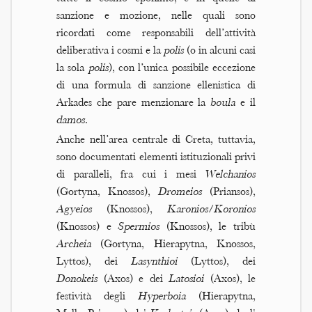
sanzione e mozione, nelle quali sono
ricordati come responsabili dell’attività
deliberativa i cosmi e la
polis
(o in alcuni casi
la sola
polis
), con l’unica possibile eccezione
di una formula di sanzione ellenistica di
Arkades che pare menzionare la
boula
e il
damos
.
Anche nell’area centrale di Creta, tuttavia,
sono documentati elementi istituzionali privi
di paralleli, fra cui i mesi
Welchanios
(Gortyna, Knossos),
Dromeios
(Priansos),
Agyeios
(Knossos),
Karonios
/
Koronios
(Knossos) e
Spermios
(Knossos), le tribù
Archeia
(Gortyna, Hierapytna, Knossos,
Lyttos), dei
Lasynthioi
(Lyttos), dei
Donokeis
(Axos) e dei
Latosioi
(Axos), le
festività degli
Hyperboia
(Hierapytna,