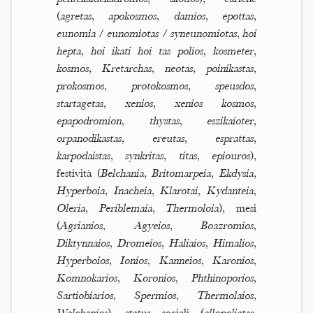
(
agretas
,
apokosmos
,
damios
,
epottas
,
eunomia
/
eunomiotas
/
syneunomiotas
,
hoi
hepta
,
hoi ikati hoi tas polios
,
kosmeter
,
kosmos
,
Kretarchas
,
neotas
,
poinikastas
,
prokosmos
,
protokosmos
,
speusdos
,
startagetas
,
xenios
,
xenios kosmos
,
epapodromion
,
thystas
,
eszikaioter
,
orpanodikastas
,
ereutas
,
esprattas
,
karpodaistas
,
synkritas
,
titas
,
epiouros
),
festività (
Belchania
,
Britomarpeia
,
Ekdysia
,
Hyperboia
,
Inacheia
,
Klarotai
,
Kydanteia
,
Oleria
,
Periblemaia
,
Thermoloia
), mesi
(
Agrianios
,
Agyeios
,
Boazromios
,
Diktynnaios
,
Dromeios
,
Haliaios
,
Himalios
,
Hyperboios
,
Ionios
,
Kanneios
,
Karonios
,
Komnokarios
,
Koronios
,
Phthinoporios
,
Sartiobiarios
,
Spermios
,
Thermolaios
,