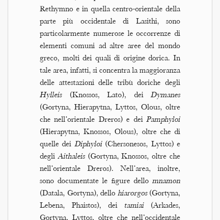
Rethymno e in quella centro-orientale della
parte più occidentale di Lasithi, sono
particolarmente numerose le occorrenze di
elementi comuni ad altre aree del mondo
greco, molti dei quali di origine dorica. In
tale area, infatti, si concentra la maggioranza
delle attestazioni delle tribù doriche degli
Hylleis
(Knossos, Lato), dei
Dymanes
(Gortyna, Hierapytna, Lyttos, Olous, oltre
che nell’orientale Dreros) e dei
Pamphyloi
(Hierapytna, Knossos, Olous), oltre che di
quelle dei
Diphyloi
(Chersonesos, Lyttos) e
degli
Aithaleis
(Gortyna, Knossos, oltre che
nell’orientale Dreros). Nell’area, inoltre,
sono documentate le figure dello
mnamon
(Datala, Gortyna), dello
hiarorgos
(Gortyna,
Lebena, Phaistos), dei
tamiai
(Arkades,
Gortyna, Lyttos, oltre che nell’occidentale