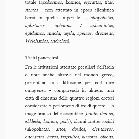
totale (
apokosmos
,
kosmos
,
esprattas
,
titas
,
startos
– non attestato in epoca ellenistica
bensì in quella imperiale –,
allopoliatas
,
aphetairos
,
aphamia
/
aphamiotas
,
epidamos
,
mnoia
,
agela
,
agelaos
,
dromeus
,
Welchanios
,
andreion
).
Tratti pancretesi
Fra le istituzioni attestate peculiari dell’isola
o note anche altrove nel mondo greco,
presentano una diffusione per così dire
omogenea – comparendo in almeno una
città di ciascuna delle quattro regioni cretesi
considerate o perlomeno di tre di queste – la
maggioranza delle assemblee (
boule
,
demos
,
ekklesia
,
koinon
,
polis
), alcuni
status
sociali
(
allopoliatas
,
astos
,
doulos
,
eleutheros
,
euergetes
,
heros
,
isopolites
,
klarotas
,
oikeus
,