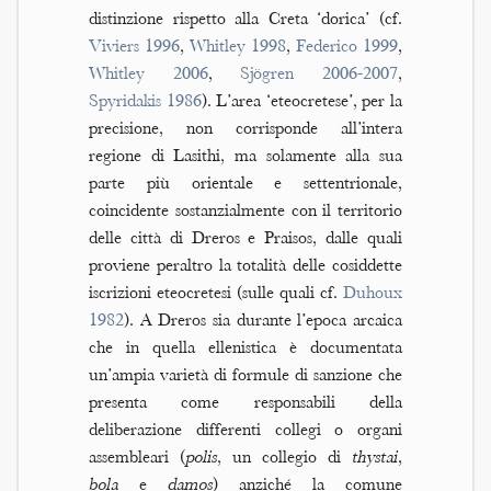
distinzione rispetto alla Creta ‘dorica’ (cf.
Viviers 1996
,
Whitley 1998
,
Federico 1999
,
Whitley 2006
,
Sjögren 2006-2007
,
Spyridakis 1986
). L’area ‘eteocretese’, per la
precisione, non corrisponde all’intera
regione di Lasithi, ma solamente alla sua
parte più orientale e settentrionale,
coincidente sostanzialmente con il territorio
delle città di Dreros e Praisos, dalle quali
proviene peraltro la totalità delle cosiddette
iscrizioni eteocretesi (sulle quali cf.
Duhoux
1982
). A Dreros sia durante l’epoca arcaica
che in quella ellenistica è documentata
un’ampia varietà di formule di sanzione che
presenta come responsabili della
deliberazione differenti collegi o organi
assembleari (
polis
, un collegio di
thystai
,
bola
e
damos
) anziché la comune