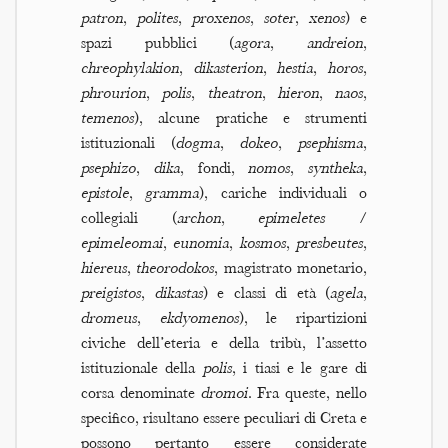
patron
,
polites
,
proxenos
,
soter
,
xenos
) e
spazi pubblici (
agora
,
andreion
,
chreophylakion
,
dikasterion
,
hestia
,
horos
,
phrourion
,
polis
,
theatron
,
hieron
,
naos
,
temenos
), alcune pratiche e strumenti
istituzionali (
dogma
,
dokeo
,
psephisma
,
psephizo
,
dika
, fondi,
nomos
,
syntheka
,
epistole
,
gramma
), cariche individuali o
collegiali (
archon
,
epimeletes
/
epimeleomai
,
eunomia
,
kosmos
,
presbeutes
,
hiereus
,
theorodokos
, magistrato monetario,
preigistos
,
dikastas
) e classi di età (
agela
,
dromeus
,
ekdyomenos
), le ripartizioni
civiche dell’eteria e della tribù, l’assetto
istituzionale della
polis
, i tiasi e le gare di
corsa denominate
dromoi
. Fra queste, nello
specifico, risultano essere peculiari di Creta e
possono pertanto essere considerate