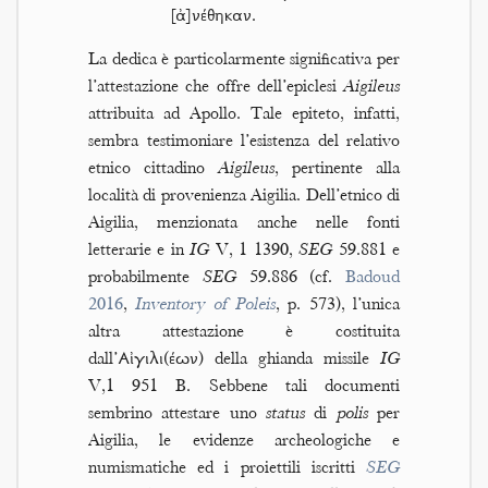
[ἀ]νέθηκαν.
La dedica è particolarmente significativa per
l’attestazione che offre dell’epiclesi
Aigileus
attribuita ad Apollo. Tale epiteto, infatti,
sembra testimoniare l’esistenza del relativo
etnico cittadino
Aigileus
, pertinente alla
località di provenienza Aigilia. Dell’etnico di
Aigilia, menzionata anche nelle fonti
letterarie e in
IG
V, 1 1390,
SEG
59.881 e
probabilmente
SEG
59.886 (cf.
Badoud
2016
,
Inventory of Poleis
, p. 573), l’unica
altra attestazione è costituita
dall’Αἰγιλι(έων) della ghianda missile
IG
V,1 951 B. Sebbene tali documenti
sembrino attestare uno
status
di
polis
per
Aigilia, le evidenze archeologiche e
numismatiche ed i proiettili iscritti
SEG