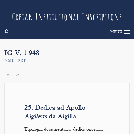
Cretan Institutional Inscriptions
⌂
MENU
Info
IG V, 1 948
Inscriptions
XML
|
PDF
Search
«
»
Indices
25. Dedica ad Apollo
Aigileus
da Aigilia
Tipologia documentaria:
dedica onoraria