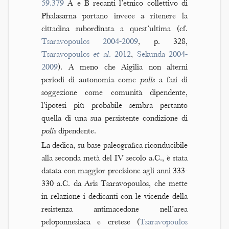
59.379
A e B recanti l’etnico collettivo di
Phalasarna portano invece a ritenere la
cittadina subordinata a quest’ultima (cf.
Tsaravopoulos 2004-2009
, p. 328,
Tsaravopoulos
et al.
2012
,
Sekunda 2004-
2009
). A meno che Aigilia non alterni
periodi di autonomia come
polis
a fasi di
soggezione come comunità dipendente,
l’ipotesi più probabile sembra pertanto
quella di una sua persistente condizione di
polis
dipendente.
La dedica, su base paleografica riconducibile
alla seconda metà del IV secolo a.C., è stata
datata con maggior precisione agli anni 333-
330 a.C. da Aris Tsaravopoulos, che mette
in relazione i dedicanti con le vicende della
resistenza antimacedone nell’area
peloponnesiaca e cretese (
Tsaravopoulos