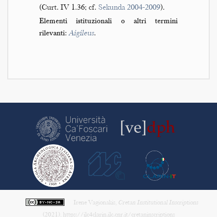
(Curt. IV 1.36; cf.
Sekunda 2004-2009
).
Elementi istituzionali o altri termini
rilevanti
:
Aigileus
.
Irene Vagionakis,
Cretan Institutional Inscriptions
(2021), https://ilc4clarin.ilc.cnr.it/cretaninscriptions