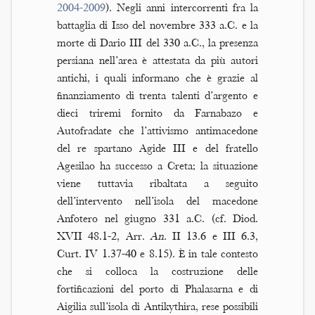
2004-2009
). Negli anni intercorrenti fra la
battaglia di Isso del novembre 333 a.C. e la
morte di Dario III del 330 a.C., la presenza
persiana nell’area è attestata da più autori
antichi, i quali informano che è grazie al
finanziamento di trenta talenti d’argento e
dieci triremi fornito da Farnabazo e
Autofradate che l’attivismo antimacedone
del re spartano Agide III e del fratello
Agesilao ha successo a Creta; la situazione
viene tuttavia ribaltata a seguito
dell’intervento nell’isola del macedone
Anfotero nel giugno 331 a.C. (cf. Diod.
XVII 48.1-2, Arr.
An.
II 13.6 e III 6.3,
Curt. IV 1.37-40 e 8.15). È in tale contesto
che si colloca la costruzione delle
fortificazioni del porto di Phalasarna e di
Aigilia sull’isola di Antikythira, rese possibili