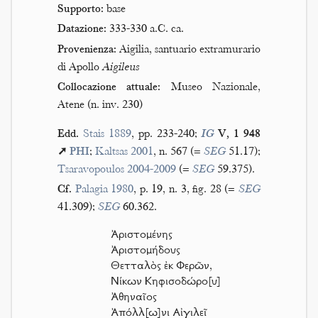
Supporto:
base
Datazione:
333-330 a.C. ca.
Provenienza:
Aigilia, santuario extramurario
di Apollo
Aigileus
Collocazione attuale:
Museo Nazionale,
Atene (n. inv. 230)
Edd.
Stais 1889
, pp. 233-240;
IG
V, 1 948
➚
PHI
;
Kaltsas 2001
, n. 567 (=
SEG
51.17);
Tsaravopoulos 2004-2009
(=
SEG
59.375).
Cf.
Palagia 1980
, p. 19, n. 3, fig. 28 (=
SEG
41.309);
SEG
60.362.
Ἀριστομένης
Ἀριστομήδους
Θετταλὸς ἐκ Φερῶν,
Νίκων Κηφισοδώρο[υ]
Ἀθηναῖος
Ἀπόλλ[ω]νι Αἰγιλεῖ