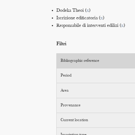
Dodeka Theoi (
x
)
Iscrizione edificatoria (
x
)
Responsabile di interventi edilizi (
x
)
Filtri
Bibliographic reference
Period
Area
Provenance
Current location