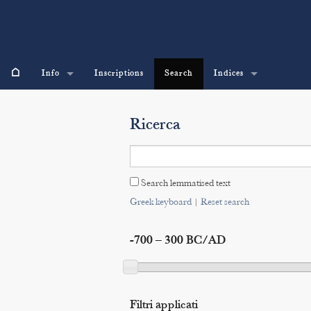
⌂
Info
Inscriptions
Search
Indices
Ricerca
Search lemmatised text
Greek keyboard
|
Reset search
-700 – 300 BC/AD
Filtri applicati