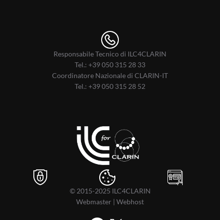
Responsabile Tecnico di ILC4CLARIN
Tel.:
+39 050 315 28 33
Coordinatore Nazionale di CLARIN-IT
Tel.:
+39 050 315 28 52
© 2015-2025
ILC4CLARIN
Webmaster
|
Webhost