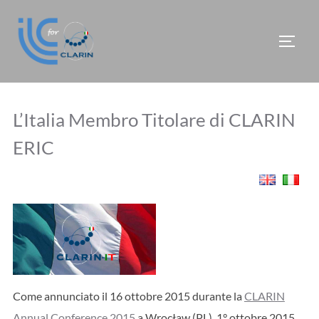
Salta
al
APRI/
contenuto
L’Italia Membro Titolare di CLARIN
ERIC
Come annunciato il 16 ottobre 2015 durante la
CLARIN
Annual Conference 2015
a Wrocław (PL), 1° ottobre 2015