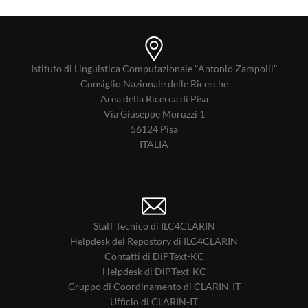
Istituto di Linguistica Computazionale "Antonio Zampolli"
Consiglio Nazionale delle Ricerche
Area della Ricerca di Pisa
Via Giuseppe Moruzzi 1
56124 Pisa
ITALIA
Staff Tecnico di ILC4CLARIN
Helpdesk del Repostory di ILC4CLARIN
Contatti di DiPText-KC
Helpdesk di DiPText-KC
Gruppo di Coordinamento di CLARIN-IT
Ufficio di CLARIN-IT