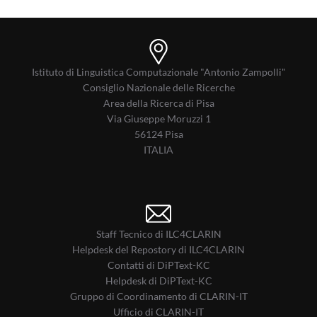
Istituto di Linguistica Computazionale "Antonio Zampolli"
Consiglio Nazionale delle Ricerche
Area della Ricerca di Pisa
Via Giuseppe Moruzzi 1
56124 Pisa
ITALIA
Staff Tecnico di ILC4CLARIN
Helpdesk del Repostory di ILC4CLARIN
Contatti di DiPText-KC
Helpdesk di DiPText-KC
Gruppo di Coordinamento di CLARIN-IT
Ufficio di CLARIN-IT