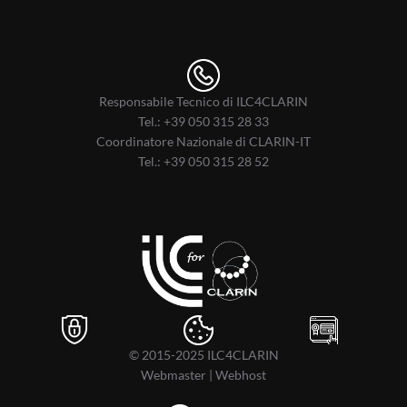
Responsabile Tecnico di ILC4CLARIN
Tel.:
+39 050 315 28 33
Coordinatore Nazionale di CLARIN-IT
Tel.:
+39 050 315 28 52
© 2015-2025
ILC4CLARIN
Webmaster
|
Webhost