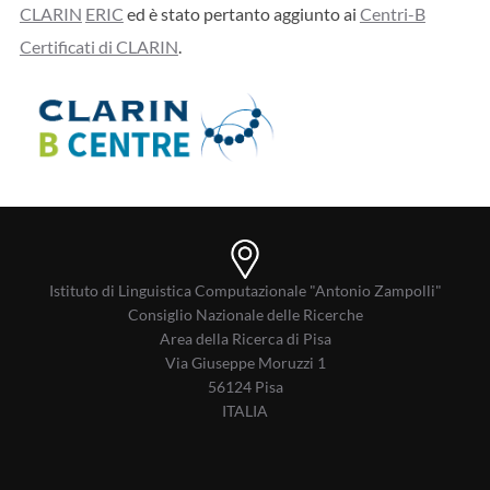
CLARIN
ERIC
ed è stato pertanto aggiunto ai
Centri-B
Certificati di CLARIN
.
Istituto di Linguistica Computazionale "Antonio Zampolli"
Consiglio Nazionale delle Ricerche
Area della Ricerca di Pisa
Via Giuseppe Moruzzi 1
56124 Pisa
ITALIA