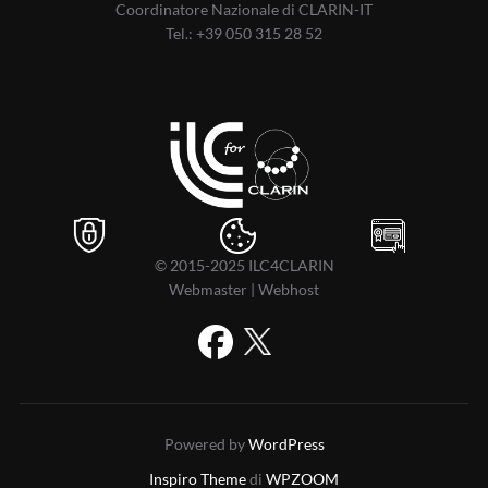
Coordinatore Nazionale di CLARIN-IT
Tel.:
+39 050 315 28 52
© 2015-2025
ILC4CLARIN
Webmaster
|
Webhost
Powered by
WordPress
Inspiro Theme
di
WPZOOM