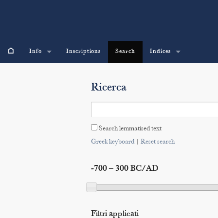
⌂
Info
Inscriptions
Search
Indices
Ricerca
Search lemmatised text
Greek keyboard
|
Reset search
-700 – 300 BC/AD
Filtri applicati