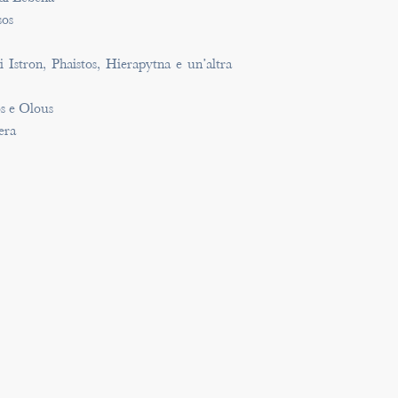
sos
 Istron, Phaistos, Hierapytna e un’altra
os e Olous
era