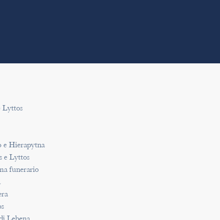
e Lyttos
to e Hierapytna
s e Lyttos
ma funerario
a
era
os
 di Lebena