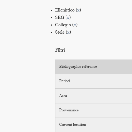
Ellenistico (
x
)
SEG (
x
)
Collegio (
x
)
Stele (
x
)
Filtri
Bibliographic reference
Period
Area
Provenance
Current location