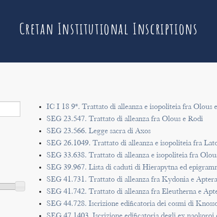
Cretan Institutional Inscriptions
IC I 18 9*. Trattato di alleanza e isopoliteia fra Olous 
SEG 23.547. Trattato di alleanza fra Olous e Rodi
SEG 23.566. Legge sacra di Axos
SEG 26.1049. Trattato di alleanza e isopoliteia fra La
SEG 33.638. Trattato di alleanza e isopoliteia fra Olou
SEG 39.967. Lista di caduti di Hierapytna ed epigram
SEG 41.731. Trattato di alleanza fra Kydonia e Apter
SEG 41.742. Trattato di alleanza fra Eleutherna e Apt
SEG 44.728. Iscrizione edificatoria dei cosmi di Knoss
SEG 47.1403. Iscrizione edificatoria degli ex naokoroi