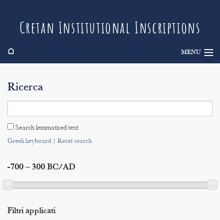
Cretan Institutional Inscriptions
⌂
MENU
Info
Ricerca
Inscriptions
Search
Search lemmatised text
Indices
Greek keyboard
|
Reset search
-700 – 300 BC/AD
Filtri applicati