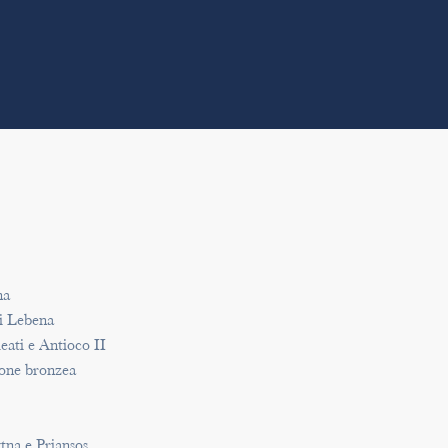
na
di Lebena
leati e Antioco II
ione bronzea
tna e Priansos