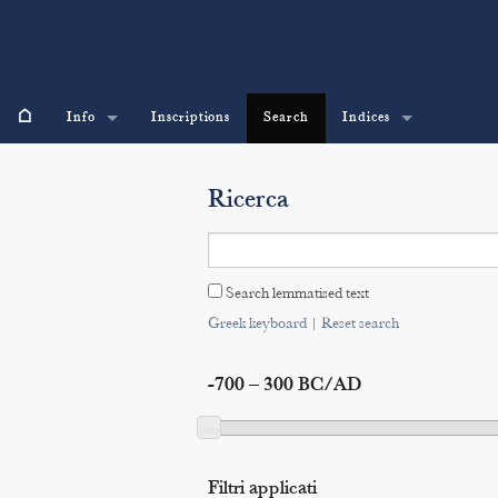
⌂
Info
Inscriptions
Search
Indices
Ricerca
Search lemmatised text
Greek keyboard
|
Reset search
-700 – 300 BC/AD
Filtri applicati