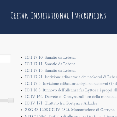
Cretan Institutional Inscriptions
IC I 17 10. Sanatio da Lebena
IC I 17 11. Sanatio da Lebena
IC I 17 15. Sanatio da Lebena
IC I 17 21. Iscrizione edificatoria dei naokoroi di Lebe
IC I 17 5. Iscrizione edificatoria degli ex naokoroi (?) 
IC I 18 8. Rinnovo dell’alleanza fra Lyttos e i propri al
IC IV 162. Decreto di Gortyna sull’uso della monetaz
IC IV 171. Trattato fra Gortyna e Arkades
SEG 48.1208 (IC IV 232). Manomissione di Gortyna
SEG 53.942. Trattato di alleanza fra Gortyna, Hierapy