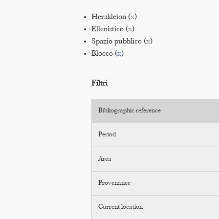
Herakleion (
x
)
Ellenistico (
x
)
Spazio pubblico (
x
)
Blocco (
x
)
Filtri
Bibliographic reference
Period
Area
Provenance
Current location